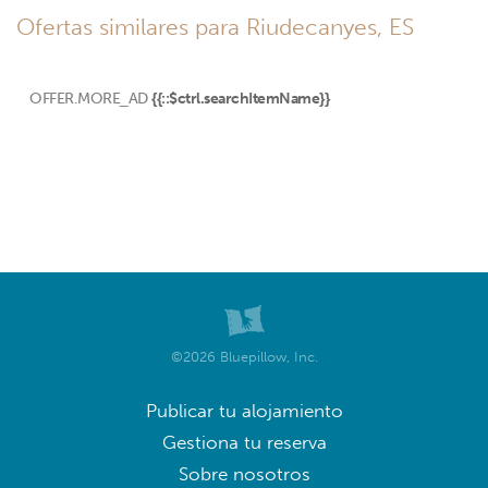
Ofertas similares para Riudecanyes, ES
OFFER.MORE_AD
{{::$ctrl.searchItemName}}
©2026 Bluepillow, Inc.
Publicar tu alojamiento
Gestiona tu reserva
Sobre nosotros