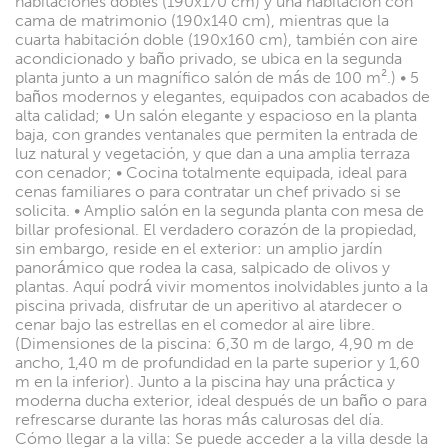
habitaciones dobles (190x170 cm) y una habitación con
cama de matrimonio (190x140 cm), mientras que la
cuarta habitación doble (190x160 cm), también con aire
acondicionado y baño privado, se ubica en la segunda
planta junto a un magnífico salón de más de 100 m².) • 5
baños modernos y elegantes, equipados con acabados de
alta calidad; • Un salón elegante y espacioso en la planta
baja, con grandes ventanales que permiten la entrada de
luz natural y vegetación, y que dan a una amplia terraza
con cenador; • Cocina totalmente equipada, ideal para
cenas familiares o para contratar un chef privado si se
solicita. • Amplio salón en la segunda planta con mesa de
billar profesional. El verdadero corazón de la propiedad,
sin embargo, reside en el exterior: un amplio jardín
panorámico que rodea la casa, salpicado de olivos y
plantas. Aquí podrá vivir momentos inolvidables junto a la
piscina privada, disfrutar de un aperitivo al atardecer o
cenar bajo las estrellas en el comedor al aire libre.
(Dimensiones de la piscina: 6,30 m de largo, 4,90 m de
ancho, 1,40 m de profundidad en la parte superior y 1,60
m en la inferior). Junto a la piscina hay una práctica y
moderna ducha exterior, ideal después de un baño o para
refrescarse durante las horas más calurosas del día.
Cómo llegar a la villa: Se puede acceder a la villa desde la