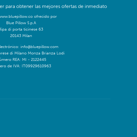
er para obtener las mejores ofertas de inmediato
/www.bluepillow.co ofrecido por
Blue Pillow S.p.A
Ripa di porta ticinese 63
20143 Milan
lectrónico: info@bluepillow.com
prese di Milano Monza Brianza Lodi
úmero REA: MI - 2122445
ro de IVA: IT09929610963