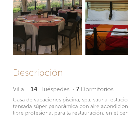
Descripción
Villa
·
14
Huéspedes
·
7
Dormitorios
Casa de vacaciones piscina, spa, sauna, estacio
tensada súper panorámica con aire acondicionad
libre profesional para la restauración, en el ce