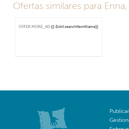
Ofertas similares para Enna,
OFFER.MORE_AD
{{::$ctrl.searchItemName}}
Publica
Gestion
Sobre n