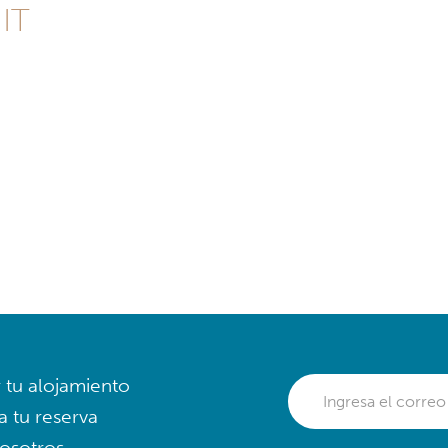
 IT
r tu alojamiento
a tu reserva
osotros