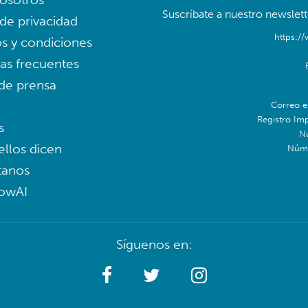
Suscríbate a nuestro newslett
 de privacidad
https:/
s y condiciones
as frecuentes
 de prensa
Correo e
Registro Im
s
N
ellos dicen
Núme
tanos
lowAI
Síguenos en: