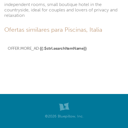
independent rooms, small boutique hotel in the
countryside, ideal for couples and lovers of privacy and
relaxation
Ofertas similares para Piscinas, Italia
OFFER.MORE_AD
{{::$ctrl.searchItemName}}
©2026 Bluepillow, Inc.