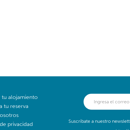
r tu alojamiento
a tu reserva
osotros
Suscríbate a nuestro newslett
 de privacidad