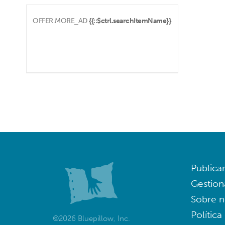
OFFER.MORE_AD
{{::$ctrl.searchItemName}}
Publica
Gestion
Sobre n
Política
©2026 Bluepillow, Inc.