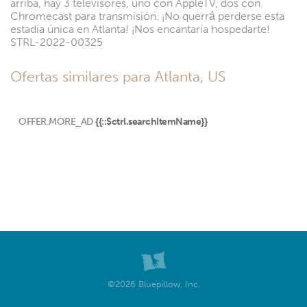
arriba, hay 3 televisores, uno con AppleTV, dos con
Chromecast para transmisión. ¡No querrá perderse esta
estadía única en Atlanta! ¡Nos encantaría hospedarte!
STRL-2022-00325
Ofertas similares para Atlanta, US
OFFER.MORE_AD
{{::$ctrl.searchItemName}}
©2026 Bluepillow, Inc.