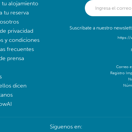
r tu alojamiento
a tu reserva
osotros
Suscríbate a nuestro newslett
 de privacidad
https:/
s y condiciones
as frecuentes
 de prensa
Correo e
Registro Im
s
N
ellos dicen
Núme
tanos
lowAI
Síguenos en: