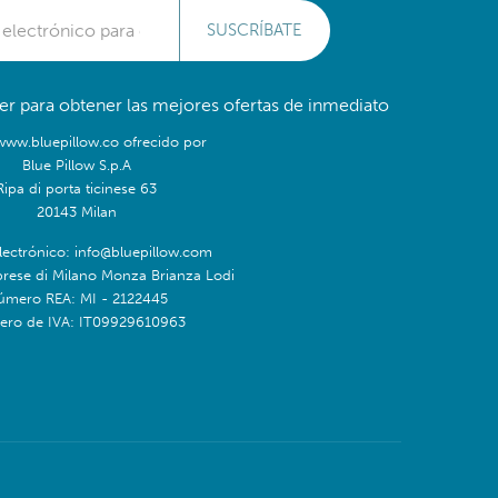
SUSCRÍBATE
er para obtener las mejores ofertas de inmediato
/www.bluepillow.co ofrecido por
Blue Pillow S.p.A
Ripa di porta ticinese 63
20143 Milan
lectrónico: info@bluepillow.com
prese di Milano Monza Brianza Lodi
úmero REA: MI - 2122445
ro de IVA: IT09929610963