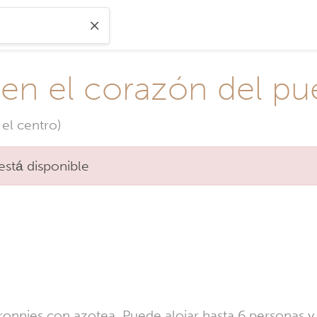
, en el corazón del pu
el centro)
está disponible
ronnies con azotea. Puede alojar hasta 6 personas y