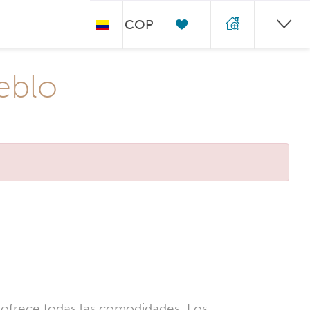
COP
eblo
 ofrece todas las comodidades. Los