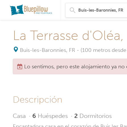
La Terrasse d'Oléa
Buis-les-Baronnies, FR
-
(100 metros desde 
Lo sentimos, pero este alojamiento ya no 
Descripción
Casa
·
6
Huéspedes
·
2
Dormitorios
Encantadora casa en el corazón de Buis les Ba