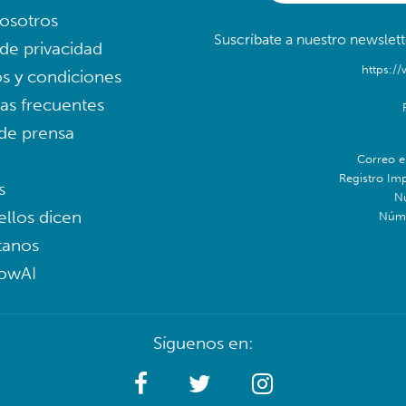
osotros
Suscríbate a nuestro newslett
 de privacidad
https:/
s y condiciones
as frecuentes
 de prensa
Correo e
Registro Im
s
N
ellos dicen
Núme
tanos
lowAI
Síguenos en: