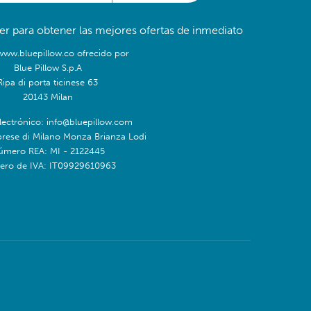
er para obtener las mejores ofertas de inmediato
/www.bluepillow.co ofrecido por
Blue Pillow S.p.A
Ripa di porta ticinese 63
20143 Milan
lectrónico: info@bluepillow.com
prese di Milano Monza Brianza Lodi
úmero REA: MI - 2122445
ro de IVA: IT09929610963