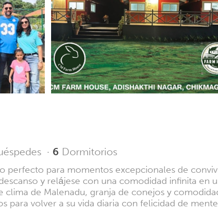
uéspedes
·
6
Dormitorios
rno perfecto para momentos excepcionales de convive
escanso y relájese con una comodidad infinita en u
e clima de Malenadu, granja de conejos y comodid
 para volver a su vida diaria con felicidad de mente