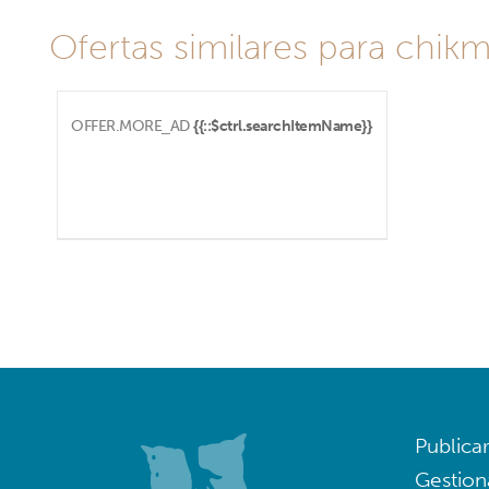
Ofertas similares para chikm
OFFER.MORE_AD
{{::$ctrl.searchItemName}}
Publica
Gestion