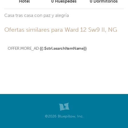
Hotel
0
Huéspedes
0
Dormitorios
Casa tras casa con paz y alegría
Ofertas similares para Ward 12 Sw9 II, NG
OFFER.MORE_AD
{{::$ctrl.searchItemName}}
©2026 Bluepillow, Inc.