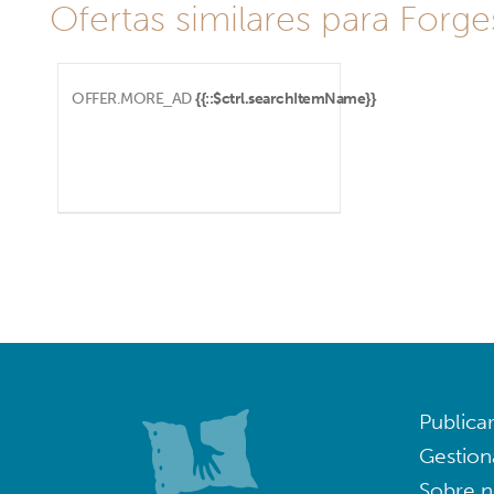
Ofertas similares para Forge
OFFER.MORE_AD
{{::$ctrl.searchItemName}}
Publica
Gestion
Sobre n