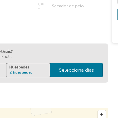
Secador de pelo
rthuis?
 exacta
Huéspedes
Selecciona días
2
huéspedes