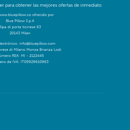
er para obtener las mejores ofertas de inmediato
/www.bluepillow.co ofrecido por
Blue Pillow S.p.A
Ripa di porta ticinese 63
20143 Milan
lectrónico: info@bluepillow.com
prese di Milano Monza Brianza Lodi
úmero REA: MI - 2122445
ro de IVA: IT09929610963