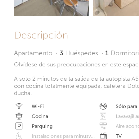
Descripción
Apartamento
·
3
Huéspedes
·
1
Dormitor
Olvídese de sus preocupaciones en este espac
A solo 2 minutos de la salida de la autopista A
con cocina totalmente equipada, cafetera Dol
ducha.
Wi-Fi
Sólo para
Cocina
Lavavajilla
Parquing
Aire acon
Instalaciones para minusválidos
TV