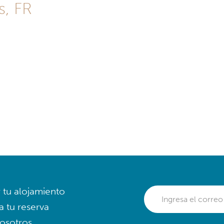
s, FR
r tu alojamiento
a tu reserva
osotros