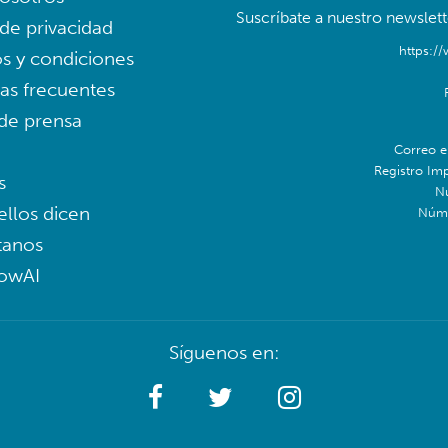
Suscríbate a nuestro newslett
 de privacidad
https:/
s y condiciones
as frecuentes
 de prensa
Correo e
Registro Im
s
N
ellos dicen
Núme
tanos
lowAI
Síguenos en: