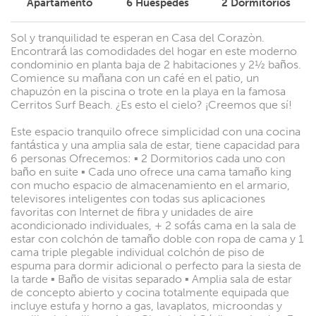
Apartamento
6
Huéspedes
2
Dormitorios
Sol y tranquilidad te esperan en Casa del Corazòn.
Encontrará las comodidades del hogar en este moderno
condominio en planta baja de 2 habitaciones y 2½ baños.
Comience su mañana con un café en el patio, un
chapuzón en la piscina o trote en la playa en la famosa
Cerritos Surf Beach. ¿Es esto el cielo? ¡Creemos que sí!
Este espacio tranquilo ofrece simplicidad con una cocina
fantástica y una amplia sala de estar, tiene capacidad para
6 personas Ofrecemos: ▪︎ 2 Dormitorios cada uno con
baño en suite ▪︎ Cada uno ofrece una cama tamaño king
con mucho espacio de almacenamiento en el armario,
televisores inteligentes con todas sus aplicaciones
favoritas con Internet de fibra y unidades de aire
acondicionado individuales, + 2 sofás cama en la sala de
estar con colchón de tamaño doble con ropa de cama y 1
cama triple plegable individual colchón de piso de
espuma para dormir adicional o perfecto para la siesta de
la tarde ▪︎ Baño de visitas separado ▪︎ Amplia sala de estar
de concepto abierto y cocina totalmente equipada que
incluye estufa y horno a gas, lavaplatos, microondas y