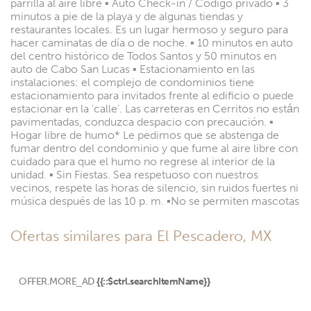
parrilla al aire libre ▪︎ Auto Check-in / Código privado ▪︎ 3
minutos a pie de la playa y de algunas tiendas y
restaurantes locales. Es un lugar hermoso y seguro para
hacer caminatas de día o de noche. ▪︎ 10 minutos en auto
del centro histórico de Todos Santos y 50 minutos en
auto de Cabo San Lucas ▪︎ Estacionamiento en las
instalaciones: el complejo de condominios tiene
estacionamiento para invitados frente al edificio o puede
estacionar en la 'calle'. Las carreteras en Cerritos no están
pavimentadas, conduzca despacio con precaución. ▪︎
Hogar libre de humo* Le pedimos que se abstenga de
fumar dentro del condominio y que fume al aire libre con
cuidado para que el humo no regrese al interior de la
unidad. ▪︎ Sin Fiestas. Sea respetuoso con nuestros
vecinos, respete las horas de silencio, sin ruidos fuertes ni
música después de las 10 p. m. ▪︎No se permiten mascotas
Ofertas similares para El Pescadero, MX
OFFER.MORE_AD
{{::$ctrl.searchItemName}}