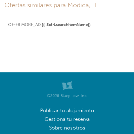
Ofertas similares para Modica, IT
OFFER.MORE_AD
{{::$ctrl.searchItemName}}
©2026 Bluepillow, Inc.
Publicar tu alojamiento
Gestiona tu reserva
Sobre nosotros