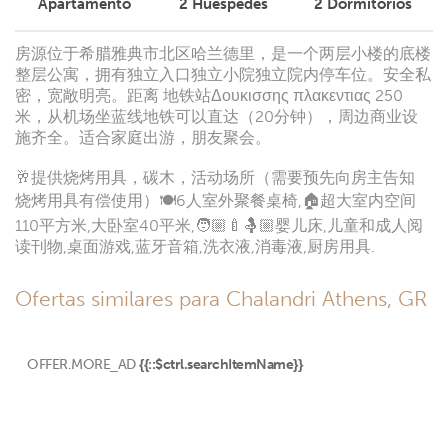
Apartamento
2
Huéspedes
2
Dormitorios
房源位于希腊雅典市北区哈兰德里，是一个两层小楼的底楼
整层公寓，拥有独立入口独立小院独立院内停车位。安全私
密，宽敞明亮。距离 地铁站Δουκισσης πλακεντιας 250
米，从机场坐蓝线地铁可以直达（20分钟），周边商业设
施齐全。适合家庭出游，朋友聚会。
🥂提供烧烤用具，碳木，活动场所（需要预先向房主告知
烧烤用具有偿使用）🍽️6人室外聚餐桌椅,🏠超大室内空间
110平方米,大卧室40平米,🧑🏼‍🍼🤱🏼婴儿床,儿童和成人阅
读刊物,桌面游戏,蓝牙音箱,洗衣液,消毒液,厨房用具.
Ofertas similares para Chalandri Athens, GR
OFFER.MORE_AD
{{::$ctrl.searchItemName}}