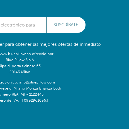
SUSCRÍBATE
er para obtener las mejores ofertas de inmediato
/www.bluepillow.co ofrecido por
Blue Pillow S.p.A
Ripa di porta ticinese 63
20143 Milan
lectrónico: info@bluepillow.com
prese di Milano Monza Brianza Lodi
úmero REA: MI - 2122445
ro de IVA: IT09929610963