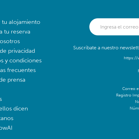
r tu alojamiento
a tu reserva
osotros
Suscríbate a nuestro newslett
 de privacidad
https:/
s y condiciones
as frecuentes
 de prensa
Correo e
Registro Im
s
N
ellos dicen
Núme
tanos
lowAI