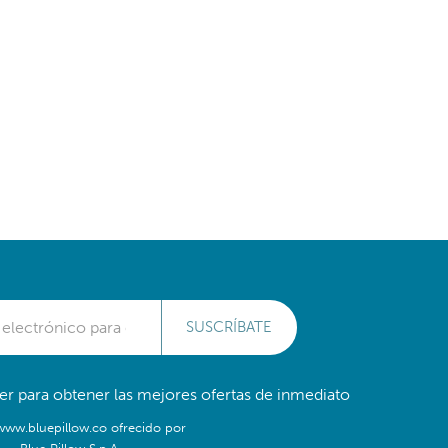
SUSCRÍBATE
er para obtener las mejores ofertas de inmediato
/www.bluepillow.co ofrecido por
Blue Pillow S.p.A