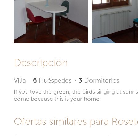
Descripción
Villa
·
6
Huéspedes
·
3
Dormitorios
If you love the green, the birds singing at sun
come because this is your home.
Ofertas similares para Roseto