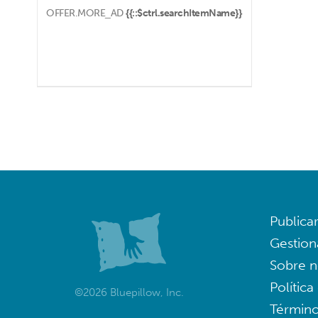
OFFER.MORE_AD
{{::$ctrl.searchItemName}}
Publica
Gestion
Sobre n
Política
©2026 Bluepillow, Inc.
Término