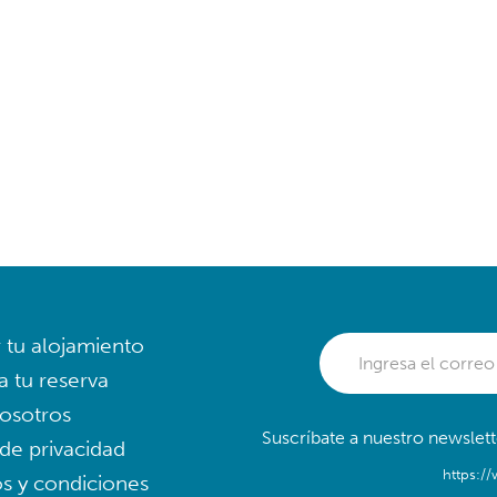
r tu alojamiento
a tu reserva
osotros
Suscríbate a nuestro newslett
 de privacidad
https:/
s y condiciones