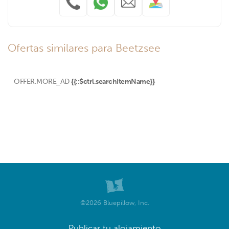
Ofertas similares para Beetzsee
OFFER.MORE_AD
{{::$ctrl.searchItemName}}
©2026 Bluepillow, Inc.
Publicar tu alojamiento