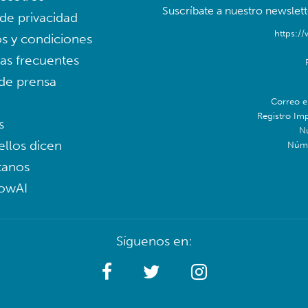
Suscríbate a nuestro newslett
 de privacidad
https:/
s y condiciones
as frecuentes
 de prensa
Correo e
Registro Im
s
N
ellos dicen
Núme
tanos
lowAI
Síguenos en: