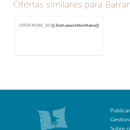
Ofertas similares para Barra
OFFER.MORE_AD
{{::$ctrl.searchItemName}}
Publica
Gestion
Sobre n