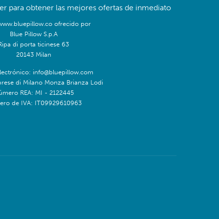
er para obtener las mejores ofertas de inmediato
/www.bluepillow.co ofrecido por
Blue Pillow S.p.A
Ripa di porta ticinese 63
20143 Milan
lectrónico: info@bluepillow.com
prese di Milano Monza Brianza Lodi
úmero REA: MI - 2122445
ro de IVA: IT09929610963