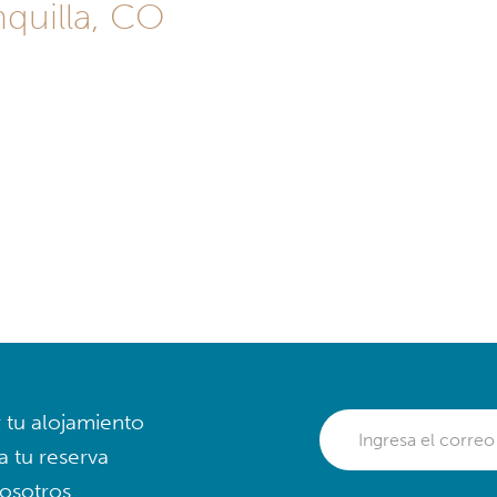
nquilla, CO
r tu alojamiento
a tu reserva
osotros