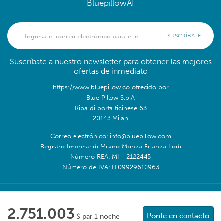
BluepillowAI
SUSCRÍBATE
Suscríbate a nuestro newsletter para obtener las mejores
ofertas de inmediato
https://www.bluepillow.co ofrecido por
Blue Pillow S.p.A
Ripa di porta ticinese 63
20143 Milan
Correo electrónico: info@bluepillow.com
Registro Imprese di Milano Monza Brianza Lodi
Número REA: MI - 2122445
Número de IVA: IT09929610963
Síguenos en:
2.751.003
Ponte en contacto
$ par 1 noche