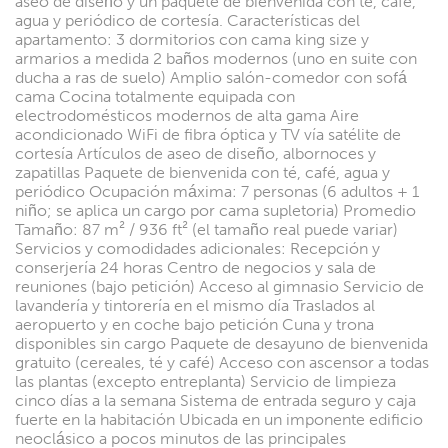
aseo de diseño y un paquete de bienvenida con té, café,
agua y periódico de cortesía. Características del
apartamento: 3 dormitorios con cama king size y
armarios a medida 2 baños modernos (uno en suite con
ducha a ras de suelo) Amplio salón-comedor con sofá
cama Cocina totalmente equipada con
electrodomésticos modernos de alta gama Aire
acondicionado WiFi de fibra óptica y TV vía satélite de
cortesía Artículos de aseo de diseño, albornoces y
zapatillas Paquete de bienvenida con té, café, agua y
periódico Ocupación máxima: 7 personas (6 adultos + 1
niño; se aplica un cargo por cama supletoria) Promedio
Tamaño: 87 m² / 936 ft² (el tamaño real puede variar)
Servicios y comodidades adicionales: Recepción y
conserjería 24 horas Centro de negocios y sala de
reuniones (bajo petición) Acceso al gimnasio Servicio de
lavandería y tintorería en el mismo día Traslados al
aeropuerto y en coche bajo petición Cuna y trona
disponibles sin cargo Paquete de desayuno de bienvenida
gratuito (cereales, té y café) Acceso con ascensor a todas
las plantas (excepto entreplanta) Servicio de limpieza
cinco días a la semana Sistema de entrada seguro y caja
fuerte en la habitación Ubicada en un imponente edificio
neoclásico a pocos minutos de las principales