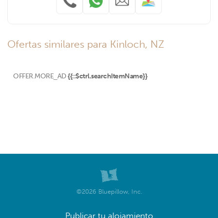
Ofertas similares para Kinloch, NZ
OFFER.MORE_AD
{{::$ctrl.searchItemName}}
©2026 Bluepillow, Inc.
Publicar tu alojamiento