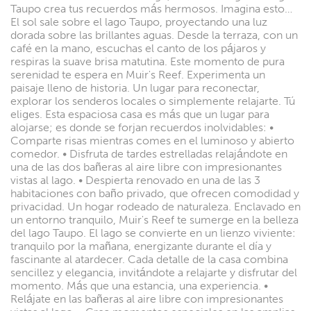
Taupo crea tus recuerdos más hermosos. Imagina esto…
El sol sale sobre el lago Taupo, proyectando una luz
dorada sobre las brillantes aguas. Desde la terraza, con un
café en la mano, escuchas el canto de los pájaros y
respiras la suave brisa matutina. Este momento de pura
serenidad te espera en Muir's Reef. Experimenta un
paisaje lleno de historia. Un lugar para reconectar,
explorar los senderos locales o simplemente relajarte. Tú
eliges. Esta espaciosa casa es más que un lugar para
alojarse; es donde se forjan recuerdos inolvidables: •
Comparte risas mientras comes en el luminoso y abierto
comedor. • Disfruta de tardes estrelladas relajándote en
una de las dos bañeras al aire libre con impresionantes
vistas al lago. • Despierta renovado en una de las 3
habitaciones con baño privado, que ofrecen comodidad y
privacidad. Un hogar rodeado de naturaleza. Enclavado en
un entorno tranquilo, Muir's Reef te sumerge en la belleza
del lago Taupo. El lago se convierte en un lienzo viviente:
tranquilo por la mañana, energizante durante el día y
fascinante al atardecer. Cada detalle de la casa combina
sencillez y elegancia, invitándote a relajarte y disfrutar del
momento. Más que una estancia, una experiencia. •
Relájate en las bañeras al aire libre con impresionantes