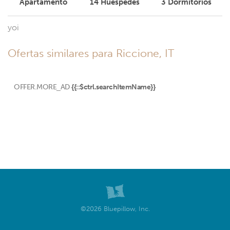
Apartamento
14
Huéspedes
3
Dormitorios
yoi
Ofertas similares para Riccione, IT
OFFER.MORE_AD
{{::$ctrl.searchItemName}}
©2026 Bluepillow, Inc.